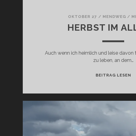
OKTOBER 27
/
MENDWEG
/
M
HERBST IM A
Auch wenn ich heimlich und leise davon 
zu leben, an dem…
H
BEITRAG LESEN
I
A