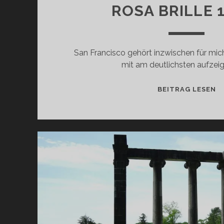
ROSA BRILLE 
San Francisco gehört inzwischen für mic
mit am deutlichsten aufzei
S
BEITRAG LESEN
F
D
DI
R
B
1