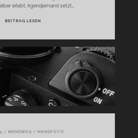
elber erlebt. Irgendjemand setzt…
RUNTER
BEITRAG LESEN
VON
MEINER
WIESE!
4
/
MENDWEG
/
MENDFOTO