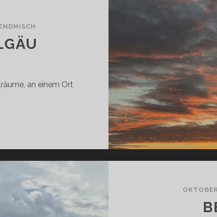
ENDMISCH
LLGÄU
träume, an einem Ort
ERBST
M
LLGÄU
OKTOBER
B