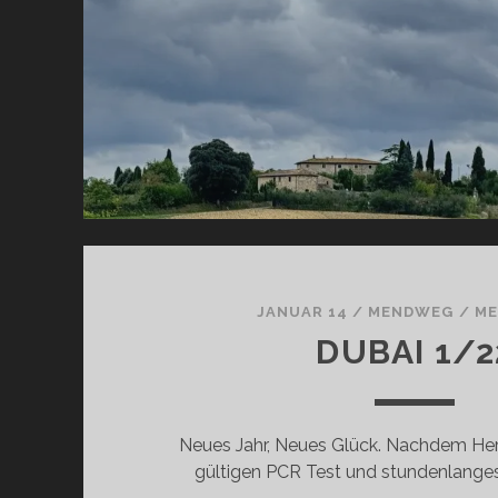
JANUAR 14
/
MENDWEG
/
ME
DUBAI 1/2
Neues Jahr, Neues Glück. Nachdem He
gültigen PCR Test und stundenlange