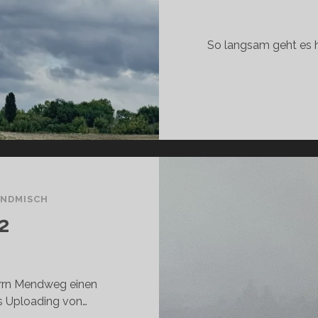
So langsam geht es 
NDMISCH
2
rrn Mendweg einen
s Uploading von…