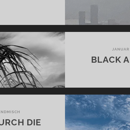
UBAI
/22
JANUAR
BLACK 
ENDMISCH
URCH DIE