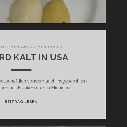
 12
/
MENDWEG
/
MENDMISCH
RD KALT IN USA
sellschaftlich sondern auch insgesamt. Ein
onen aus Frankenmuth in Michigan,…
ES
BEITRAG LESEN
WIRD
KALT
IN