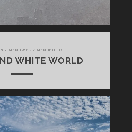
 6
/
MENDWEG
/
MENDFOTO
AND WHITE WORLD