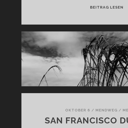
D
BEITRAG LESEN
1
OKTOBER 6
/
MENDWEG
/
M
SAN FRANCISCO D