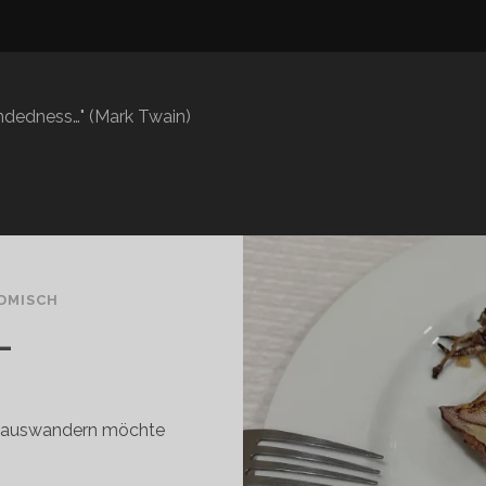
mindedness…" (Mark Twain)
DMISCH
L
al auswandern möchte