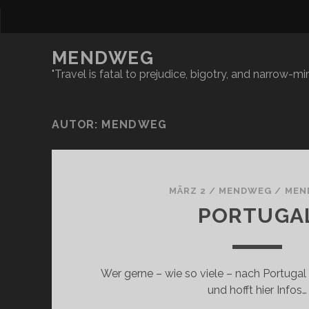
MENDWEG
"Travel is fatal to prejudice, bigotry, and narrow-
AUTOR:
MENDWEG
MÄRZ 2
/
MENDWEG
/
MEN
PORTUGA
Wer gerne – wie so viele – nach Portug
und hofft hier Infos…