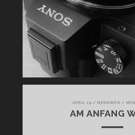
APRIL 19
/
MENDWEG
/
MEN
AM ANFANG 