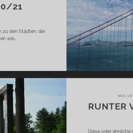
10/21
h zu den Städten, die
gen wie…
AN
RANCISCO
URCH
E
OSA
RILLE
0/21
MAI 16
RUNTER V
Diese oder ähnliche 