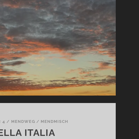
USA
 4
/
MENDWEG
/
MENDMISCH
ELLA ITALIA