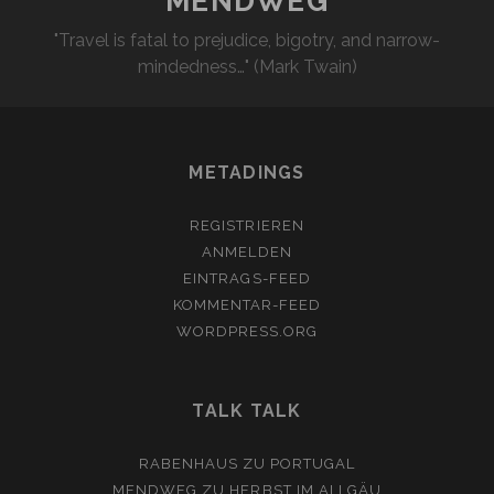
MENDWEG
"Travel is fatal to prejudice, bigotry, and narrow-
mindedness…" (Mark Twain)
METADINGS
REGISTRIEREN
ANMELDEN
EINTRAGS-FEED
KOMMENTAR-FEED
WORDPRESS.ORG
TALK TALK
RABENHAUS
ZU
PORTUGAL
MENDWEG
ZU
HERBST IM ALLGÄU