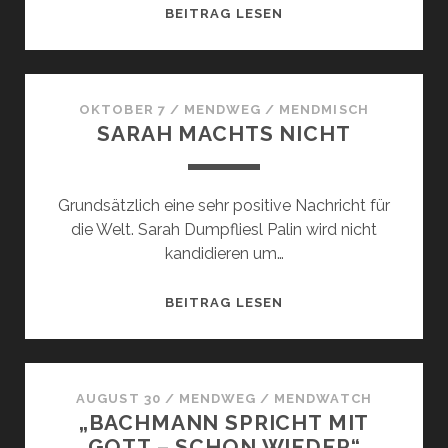
BMWOLOGY
BEITRAG LESEN
OKTOBER 7
/
MENDWEG
/
MENDMISCH
SARAH MACHTS NICHT
Grundsätzlich eine sehr positive Nachricht für
die Welt. Sarah Dumpfliesl Palin wird nicht
kandidieren um…
SARAH
BEITRAG LESEN
MACHTS
NICHT
AUGUST 30
/
MENDWEG
/
MENDWATCH
„BACHMANN SPRICHT MIT
GOTT – SCHON WIEDER“