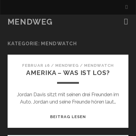
MENDWEG
KATEGORIE:
MENDWATCH
FEBRUAR 16
/
MENDWEG
/
MENDWATCH
AMERIKA – WAS IST LOS?
Jordan Davis sitzt mit seinen drei Freunden im
Auto. Jordan und seine Freunde hören laut…
AMERIKA
BEITRAG LESEN
–
WAS