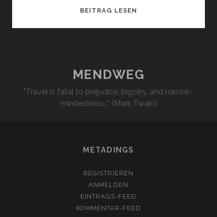
DAS
BEITRAG LESEN
GRÖSSTE G
ESCHENK
MENDWEG
"Travel is fatal to prejudice, bigotry, and narrow-
mindedness…" (Mark Twain)
METADINGS
REGISTRIEREN
ANMELDEN
EINTRAGS-FEED
KOMMENTAR-FEED