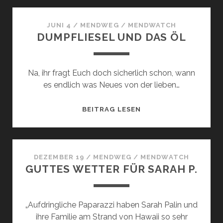
FAMILIE…
JUNI 4
/
MENDWEG
/
MENDWATCH
DUMPFLIESEL UND DAS ÖL
Na, ihr fragt Euch doch sicherlich schon, wann
es endlich was Neues von der lieben…
DUMPFLIESEL
BEITRAG LESEN
UND
DAS
ÖL
DEZEMBER 19
/
MENDWEG
/
MENDWATCH
GUTTES WETTER FÜR SARAH P.
„Aufdringliche Paparazzi haben Sarah Palin und
ihre Familie am Strand von Hawaii so sehr