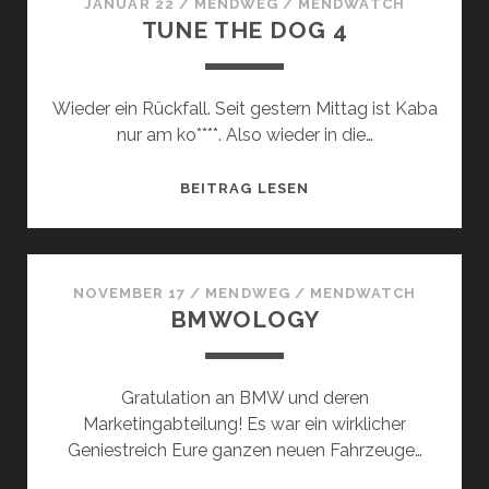
JANUAR 22
/
MENDWEG
/
MENDWATCH
TUNE THE DOG 4
Wieder ein Rückfall. Seit gestern Mittag ist Kaba
nur am ko****. Also wieder in die…
TUNE
BEITRAG LESEN
THE
DOG
4
NOVEMBER 17
/
MENDWEG
/
MENDWATCH
BMWOLOGY
Gratulation an BMW und deren
Marketingabteilung! Es war ein wirklicher
Geniestreich Eure ganzen neuen Fahrzeuge…