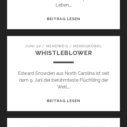
Leben.…
DAS
BEITRAG LESEN
LIEBE
FACEBOOK…
JUNI 30
/
MENDWEG
/
MENDGRÜBEL
WHISTLEBLOWER
Edward Snowden aus North Carolina ist seit
dem 9. Juni der berühmteste Flüchtling der
Welt.…
WHISTLEBLOWER
BEITRAG LESEN