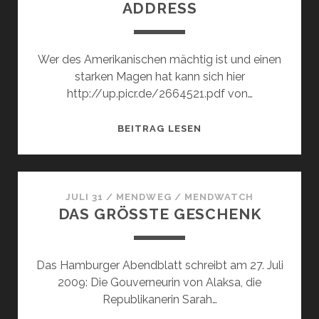
ADDRESS
DIE
WELT
Wer des Amerikanischen mächtig ist und einen
starken Magen hat kann sich hier
http://up.picr.de/2664521.pdf von…
SARAH
BEITRAG LESEN
PALIN
´S
FAREWELL
ADDRESS
JULI 31
/
MENDWEG
/
MENDWATCH
DAS GRÖSSTE GESCHENK
Das Hamburger Abendblatt schreibt am 27. Juli
2009: Die Gouverneurin von Alaksa, die
Republikanerin Sarah…