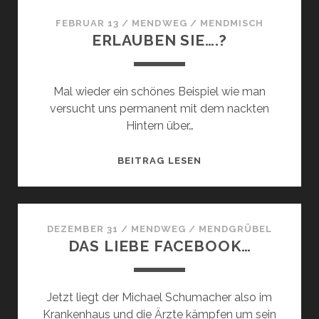
IST
LOS?
FEBRUAR 13
/
MENDWEG
/
MENDMISCH
ERLAUBEN SIE….?
Mal wieder ein schönes Beispiel wie man
versucht uns permanent mit dem nackten
Hintern über…
ERLAUBEN
BEITRAG LESEN
SIE….?
DEZEMBER 31
/
MENDWEG
/
MENDGRÜBEL
DAS LIEBE FACEBOOK…
Jetzt liegt der Michael Schumacher also im
Krankenhaus und die Ärzte kämpfen um sein