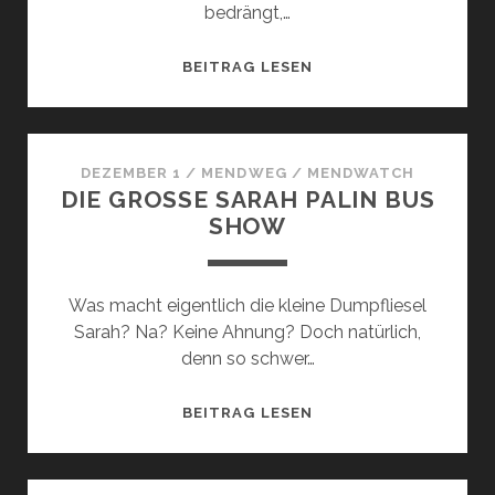
bedrängt,…
GUTTES
BEITRAG LESEN
WETTER
FÜR
SARAH
P.
DEZEMBER 1
/
MENDWEG
/
MENDWATCH
DIE GROSSE SARAH PALIN BUS S
HOW
Was macht eigentlich die kleine Dumpfliesel
Sarah? Na? Keine Ahnung? Doch natürlich,
denn so schwer…
DIE
BEITRAG LESEN
GROSSE S
ARAH P
ALIN B