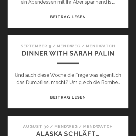
ein Abendessen mit Ihr. Aber spannend ist…
DINNER
BEITRAG LESEN
WITH
SARAH
PALIN
PART2
SEPTEMBER 9
/
MENDWEG
/
MENDWATCH
DINNER WITH SARAH PALIN
Und auch diese Woche die Frage was eigentlich
das Dumpfliesl macht? Um gleich die Bombe…
DINNER
BEITRAG LESEN
WITH
SARAH
PALIN
AUGUST 30
/
MENDWEG
/
MENDWATCH
ALASKA SCHLÄFT…