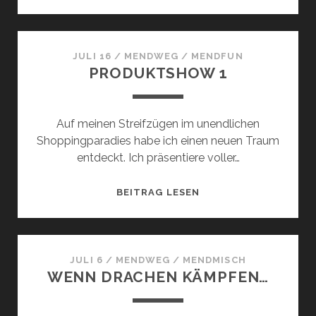
GANZ
NORMALE
WAHNSINN
JULI 16
/
MENDWEG
/
MENDFUN
PRODUKTSHOW 1
Auf meinen Streifzügen im unendlichen
Shoppingparadies habe ich einen neuen Traum
entdeckt. Ich präsentiere voller…
PRODUKTSHOW
BEITRAG LESEN
1
JULI 6
/
MENDWEG
/
MENDMISCH
WENN DRACHEN KÄMPFEN…