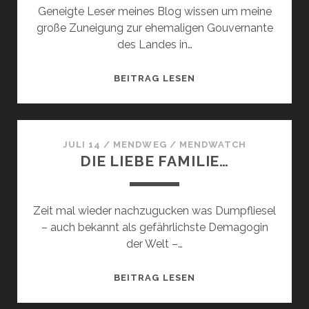
Geneigte Leser meines Blog wissen um meine
große Zuneigung zur ehemaligen Gouvernante
des Landes in…
WENN
BEITRAG LESEN
DRACHEN
KÄMPFEN…
JULI 14
/
MENDWEG
/
MENDWATCH
DIE LIEBE FAMILIE…
Zeit mal wieder nachzugucken was Dumpfliesel
– auch bekannt als gefährlichste Demagogin
der Welt –…
DIE
BEITRAG LESEN
LIEBE