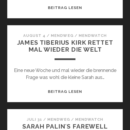
DIE
BEITRAG LESEN
STAATLICHE
KRANKENVERSICHER
IN
DEN
AUGUST 4
/
MENDWEG
/
MENDWATCH
JAMES TIBERIUS KIRK RETTET
USA
MAL WIEDER DIE WELT
Eine neue Woche und mal wieder die brennende
Frage was wohl die kleine Sarah aus…
JAMES
BEITRAG LESEN
TIBERIUS
KIRK
RETTET
MAL
JULI 31
/
MENDWEG
/
MENDWATCH
SARAH PALIN´S FAREWELL
WIEDER