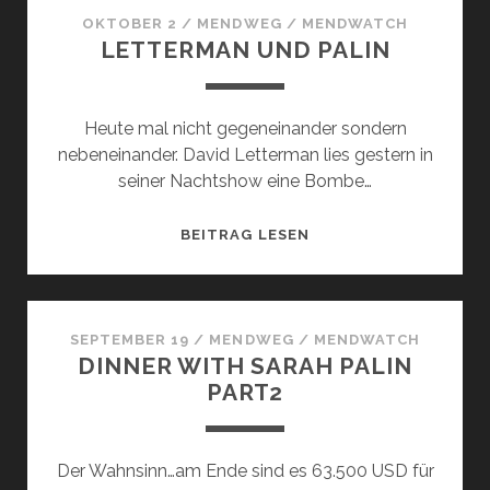
US S
OKTOBER 2
/
MENDWEG
/
MENDWATCH
LETTERMAN UND PALIN
HOW
Heute mal nicht gegeneinander sondern
nebeneinander. David Letterman lies gestern in
seiner Nachtshow eine Bombe…
LETTERMAN
BEITRAG LESEN
UND
PALIN
SEPTEMBER 19
/
MENDWEG
/
MENDWATCH
DINNER WITH SARAH PALIN
PART2
Der Wahnsinn…am Ende sind es 63.500 USD für