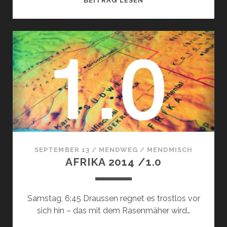
BEITRAG LESEN
2014
/
2
SEPTEMBER 13
/
MENDWEG
/
MENDMISCH
AFRIKA 2014 /1.0
Samstag, 6:45 Draussen regnet es trostlos vor
sich hin – das mit dem Rasenmäher wird…