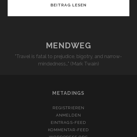
AFRIKA
BEITRAG LESEN
2014
/1.0
MENDWEG
"Travel is fatal to prejudice, bigotry, and narrow-
mindedness…" (Mark Twain)
METADINGS
REGISTRIEREN
ANMELDEN
EINTRAGS-FEED
KOMMENTAR-FEED