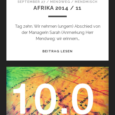
SEPTEMBER 27
/
MENDWEG
/
MENDMISCH
AFRIKA 2014 / 11
Tag zehn. Wir nehmen (ungern) Abschied von
der Managerin Sarah (Anmerkung Herr
Mendweg: wir erinnern…
AFRIKA
BEITRAG LESEN
2014
/
11