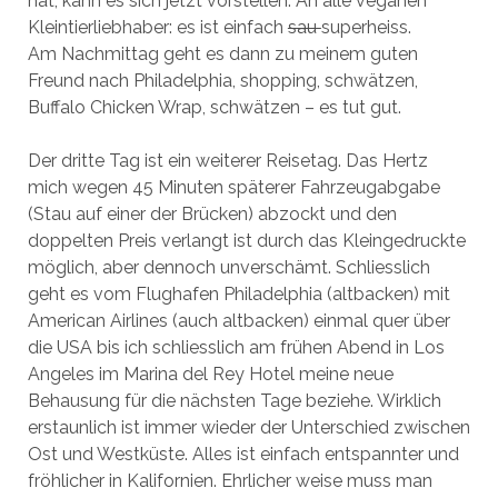
hat, kann es sich jetzt vorstellen. An alle veganen
Kleintierliebhaber: es ist einfach
sau
superheiss.
Am Nachmittag geht es dann zu meinem guten
Freund nach Philadelphia, shopping, schwätzen,
Buffalo Chicken Wrap, schwätzen – es tut gut.
Der dritte Tag ist ein weiterer Reisetag. Das Hertz
mich wegen 45 Minuten späterer Fahrzeugabgabe
(Stau auf einer der Brücken) abzockt und den
doppelten Preis verlangt ist durch das Kleingedruckte
möglich, aber dennoch unverschämt. Schliesslich
geht es vom Flughafen Philadelphia (altbacken) mit
American Airlines (auch altbacken) einmal quer über
die USA bis ich schliesslich am frühen Abend in Los
Angeles im Marina del Rey Hotel meine neue
Behausung für die nächsten Tage beziehe. Wirklich
erstaunlich ist immer wieder der Unterschied zwischen
Ost und Westküste. Alles ist einfach entspannter und
fröhlicher in Kalifornien. Ehrlicher weise muss man