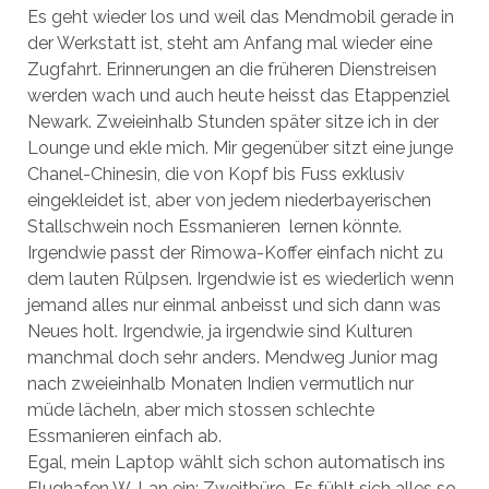
Es geht wieder los und weil das Mendmobil gerade in
der Werkstatt ist, steht am Anfang mal wieder eine
Zugfahrt. Erinnerungen an die früheren Dienstreisen
werden wach und auch heute heisst das Etappenziel
Newark. Zweieinhalb Stunden später sitze ich in der
Lounge und ekle mich. Mir gegenüber sitzt eine junge
Chanel-Chinesin, die von Kopf bis Fuss exklusiv
eingekleidet ist, aber von jedem niederbayerischen
Stallschwein noch Essmanieren lernen könnte.
Irgendwie passt der Rimowa-Koffer einfach nicht zu
dem lauten Rülpsen. Irgendwie ist es wiederlich wenn
jemand alles nur einmal anbeisst und sich dann was
Neues holt. Irgendwie, ja irgendwie sind Kulturen
manchmal doch sehr anders. Mendweg Junior mag
nach zweieinhalb Monaten Indien vermutlich nur
müde lächeln, aber mich stossen schlechte
Essmanieren einfach ab.
Egal, mein Laptop wählt sich schon automatisch ins
Flughafen W-Lan ein: Zweitbüro. Es fühlt sich alles so