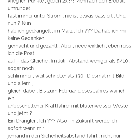
krieg ich Punkte , gleich 2x !?! Mehrfach den Erdball
umrundet ,
fast immer unter Strom , nie ist etwas passiert . Und
nun ? Nun
hab ich gedrängelt , im März . Ich ??? Da hab ich mir
keine Gedanken
gemacht und gezahlt . Aber , neee wirklich , eben reiss
ich die Post
auf – das Gleiche . Im Juli , Abstand weniger als 5/10 ,
sogar noch
schlimmer , weil schneller als 130 . Diesmal mit Bild
und allem ,
gleich dabei . Bis zum Februar dieses Jahres war ich
ein
unbescholtener Kraftfahrer mit blütenweisser Weste
und jetzt ?
Ein Drängler , Ich ??? Also , in Zukunft werde ich ,
sofort wenn mir
jemand in den Sicherheitsabstand fährt , nicht nur