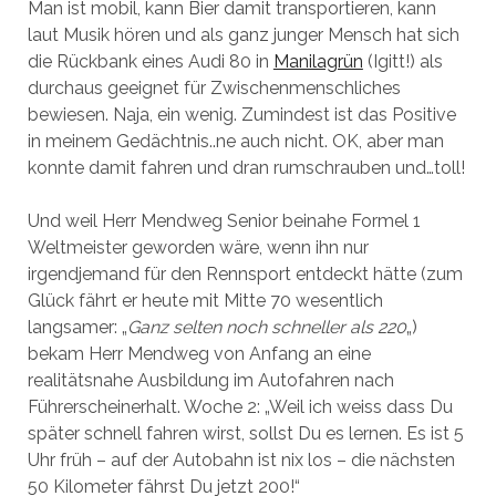
Man ist mobil, kann Bier damit transportieren, kann
laut Musik hören und als ganz junger Mensch hat sich
die Rückbank eines Audi 80 in
Manilagrün
(Igitt!) als
durchaus geeignet für Zwischenmenschliches
bewiesen. Naja, ein wenig. Zumindest ist das Positive
in meinem Gedächtnis..ne auch nicht. OK, aber man
konnte damit fahren und dran rumschrauben und…toll!
Und weil Herr Mendweg Senior beinahe Formel 1
Weltmeister geworden wäre, wenn ihn nur
irgendjemand für den Rennsport entdeckt hätte (zum
Glück fährt er heute mit Mitte 70 wesentlich
langsamer: „
Ganz selten noch schneller als 220
„)
bekam Herr Mendweg von Anfang an eine
realitätsnahe Ausbildung im Autofahren nach
Führerscheinerhalt. Woche 2: „Weil ich weiss dass Du
später schnell fahren wirst, sollst Du es lernen. Es ist 5
Uhr früh – auf der Autobahn ist nix los – die nächsten
50 Kilometer fährst Du jetzt 200!“