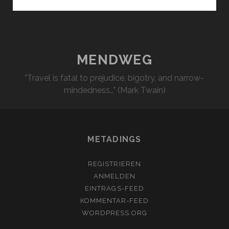
VS
WANDERSCHNECKE
MENDWEG
"Travel is fatal to prejudice, bigotry, and narrow-
mindedness…" (Mark Twain)
METADINGS
REGISTRIEREN
ANMELDEN
EINTRAGS-FEED
KOMMENTAR-FEED
WORDPRESS.ORG