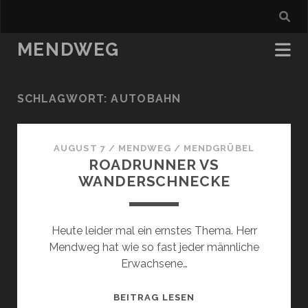
MENDWEG
SCHLAGWORT:
AUTOBAHN
AUGUST 7
/
MENDWEG
/
MENDGRÜBEL
ROADRUNNER VS
WANDERSCHNECKE
Heute leider mal ein ernstes Thema. Herr
Mendweg hat wie so fast jeder männliche
Erwachsene…
ROADRUNNER
BEITRAG LESEN