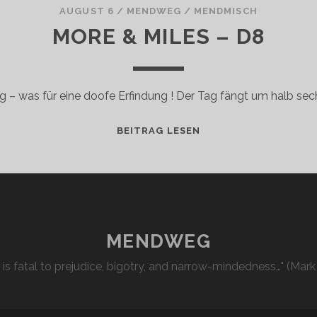
AUGUST 6
/
MENDWEG
/
MENDMISCH
MORE & MILES – D8
 – was für eine doofe Erfindung ! Der Tag fängt um halb sec
MORE
BEITRAG LESEN
&
MILES
–
D8
MENDWEG
l is fatal to prejudice, bigotry, and narrow-mindedness…" (Mark