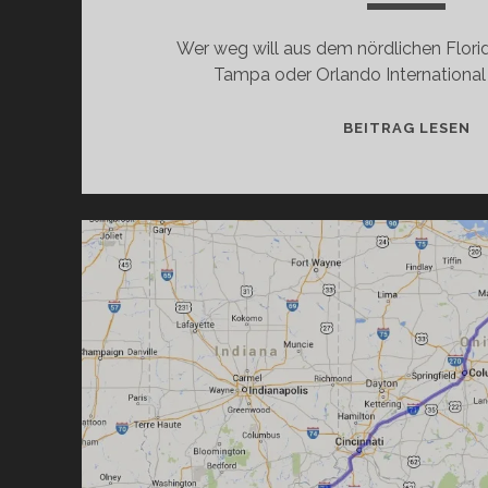
Wer weg will aus dem nördlichen Florid
Tampa oder Orlando International
N
BEITRAG LESEN
T
2
–
V
M
S
U
D
W