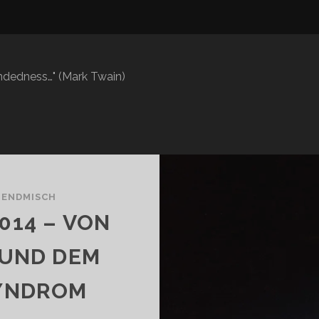
mindedness…" (Mark Twain)
ENDMISCH
014 – VON
 UND DEM
YNDROM