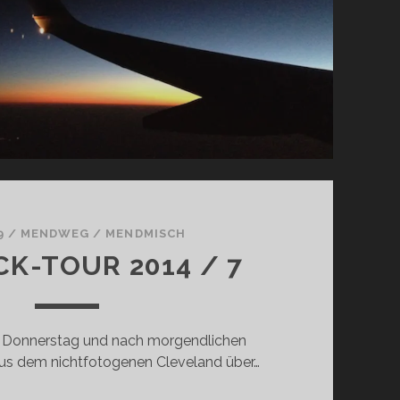
9
/
MENDWEG
/
MENDMISCH
CK-TOUR 2014 / 7
s Donnerstag und nach morgendlichen
us dem nichtfotogenen Cleveland über…