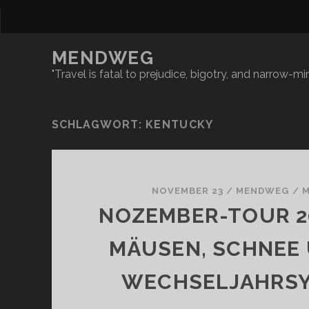
MENDWEG
"Travel is fatal to prejudice, bigotry, and narrow-
SCHLAGWORT:
KENTUCKY
NOVEMBER 23
/
MENDWEG
/
M
NOZEMBER-TOUR 2
MÄUSEN, SCHNEE
WECHSELJAHRS