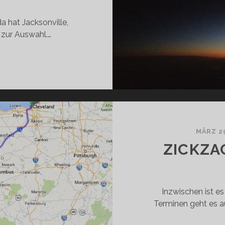
a hat Jacksonville,
 zur Auswahl.…
OZEMBER-
OUR
014
ON
ÄUSEN,
CHNEE
MÄRZ 2
ND
ZICKZA
EM
ECHSELJAHRSYNDROM
Inzwischen ist e
Terminen geht es a