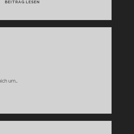
ZICKZACK-
BEITRAG LESEN
TOUR
2014
/
7
mich um…