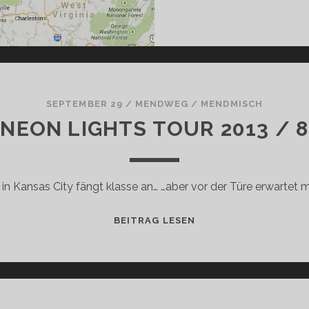
SEPTEMBER 29
/
MENDWEG
/
MENDMISCH
NEON LIGHTS TOUR 2013 / 8
 in Kansas City fängt klasse an… …aber vor der Türe erwartet 
NEON
BEITRAG LESEN
LIGHTS
TOUR
2013
/
8