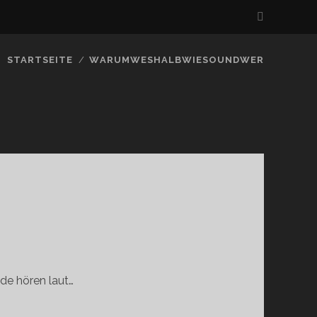
STARTSEITE
WARUMWESHALBWIESOUNDWER
nde hören laut…