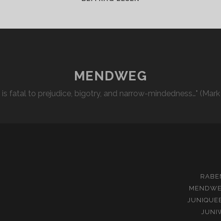
–
WAS
IST
LOS?
MENDWEG
l is fatal to prejudice, bigotry, and narrow-mindedness…" (Mark
RABE
MENDW
JUNIQUE
JUNI