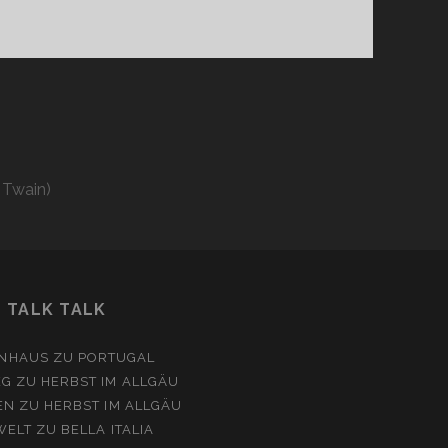
 Twain)
TALK TALK
NHAUS
ZU
PORTUGAL
EG
ZU
HERBST IM ALLGÄU
EN
ZU
HERBST IM ALLGÄU
WELT
ZU
BELLA ITALIA