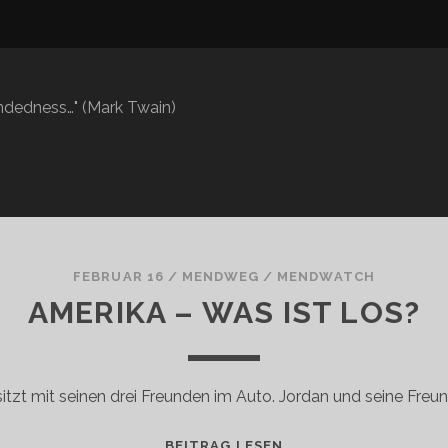
mindedness…" (Mark Twain)
FEBRUAR 16
/
MENDWEG
/
MENDWATCH
AMERIKA – WAS IST LOS?
itzt mit seinen drei Freunden im Auto. Jordan und seine Freu
AMERIKA
BEITRAG LESEN