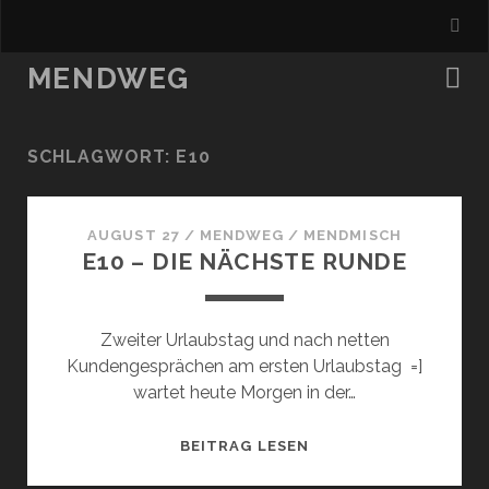
MENDWEG
SCHLAGWORT:
E10
AUGUST 27
/
MENDWEG
/
MENDMISCH
E10 – DIE NÄCHSTE RUNDE
Zweiter Urlaubstag und nach netten
Kundengesprächen am ersten Urlaubstag =]
wartet heute Morgen in der…
E10
BEITRAG LESEN
–