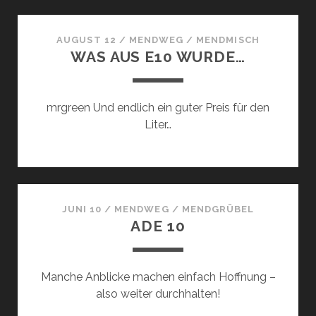
DIE
NÄCHSTE
RUNDE
AUGUST 12
/
MENDWEG
/
MENDMISCH
WAS AUS E10 WURDE…
mrgreen Und endlich ein guter Preis für den
Liter…
JUNI 10
/
MENDWEG
/
MENDGRÜBEL
ADE 10
Manche Anblicke machen einfach Hoffnung –
also weiter durchhalten!