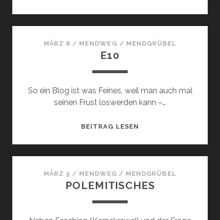
MÄRZ 8
/
MENDWEG
/
MENDGRÜBEL
E10
So ein Blog ist was Feines, weil man auch mal
seinen Frust loswerden kann –…
E10
BEITRAG LESEN
MÄRZ 5
/
MENDWEG
/
MENDGRÜBEL
POLEMITISCHES