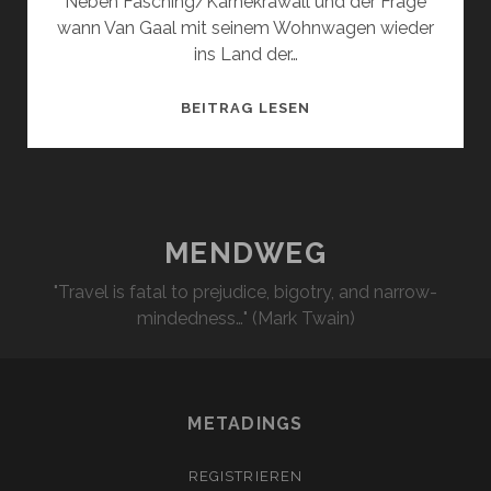
Neben Fasching/Karnekrawall und der Frage
wann Van Gaal mit seinem Wohnwagen wieder
ins Land der…
POLEMITISCHES
BEITRAG LESEN
MENDWEG
"Travel is fatal to prejudice, bigotry, and narrow-
mindedness…" (Mark Twain)
METADINGS
REGISTRIEREN