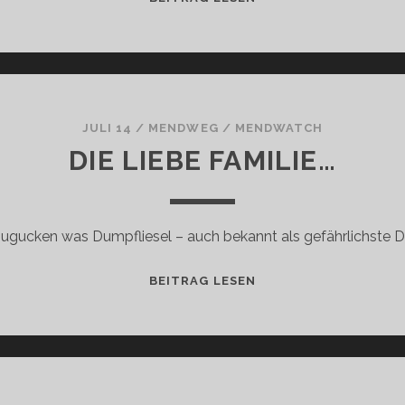
MACHTS
NICHT
JULI 14
/
MENDWEG
/
MENDWATCH
DIE LIEBE FAMILIE…
zugucken was Dumpfliesel – auch bekannt als gefährlichste 
DIE
BEITRAG LESEN
LIEBE
FAMILIE…