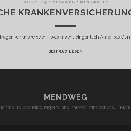
AUGUST 25
/
MENDWEG
/
MENDWATCH
ICHE KRANKENVERSICHERUNG
fragen wir uns wieder – was macht eingentlich Amerikas Du
DIE
BEITRAG LESEN
STAATLICHE
KRANKENVERSICHER
IN
DEN
USA
MENDWEG
l is fatal to prejudice, bigotry, and narrow-mindedness…" (Mark