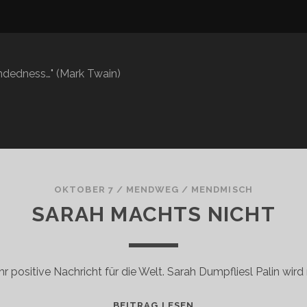
mindedness…" (Mark Twain)
OKTOBER 7
/
MENDWEG
/
MENDMISCH
SARAH MACHTS NICHT
hr positive Nachricht für die Welt. Sarah Dumpfliesl Palin wird
SARAH
BEITRAG LESEN