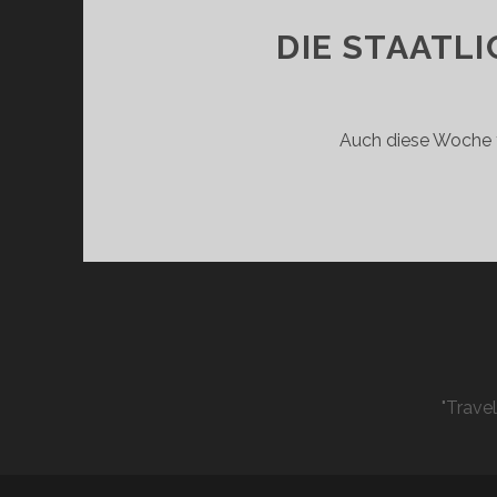
DIE STAATL
Auch diese Woche 
"Trave