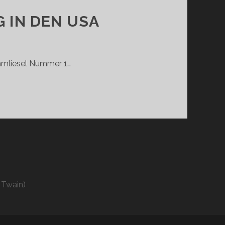
 IN DEN USA
mmliesel Nummer 1…
UNG
 Twain)