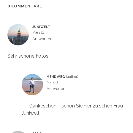
f
f
8 KOMMENTARE
n
n
e
e
t
t
)
)
JUNIWELT
März 12
Antworten
Sehr schöne Fotos!
MENDWEG
März 12
Antworten
Dankeschön – schön Sie hier zu sehen Frau
Juniwelt