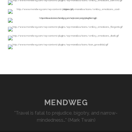
MENDWEG
"Travel is fatal to prejudice, bigotry, and narrow-
mindedness…" (Mark Twain)