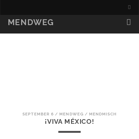
MENDWEG
SEPTEMBER 6
/
MENDWEG
/
MENDMISCH
¡VIVA MÉXICO!