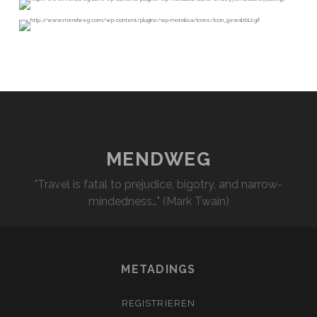
MENDWEG
"Travel is fatal to prejudice, bigotry, and narrow-
mindedness…" (Mark Twain)
METADINGS
REGISTRIEREN