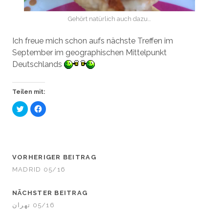
Gehört natürlich auch dazu…
Ich freue mich schon aufs nächste Treffen im
September im geographischen Mittelpunkt
Deutschlands
Teilen mit:
K
K
l
l
i
i
c
c
k
k
,
,
u
u
m
m
ü
a
VORHERIGER BEITRAG
b
u
e
f
MADRID 05/16
r
F
T
a
w
c
i
e
NÄCHSTER BEITRAG
t
b
t
o
تهران‎ 05/16
e
o
r
k
z
z