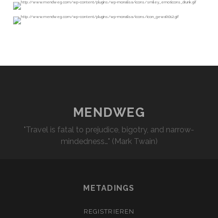
MENDWEG
"Travel is fatal to prejudice, bigotry, and narrow-
mindedness…" (Mark Twain)
METADINGS
REGISTRIEREN