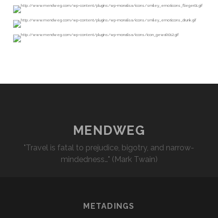
MENDWEG
"Travel is fatal to prejudice, bigotry, and narrow-
mindedness…" (Mark Twain)
METADINGS