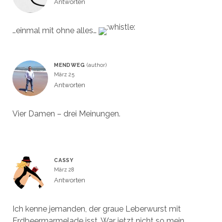
Antworten
…einmal mit ohne alles…
MENDWEG
März 25
Antworten
Vier Damen – drei Meinungen.
CASSY
März 28
Antworten
Ich kenne jemanden, der graue Leberwurst mit
Erdbeermarmelade isst. War jetzt nicht so mein