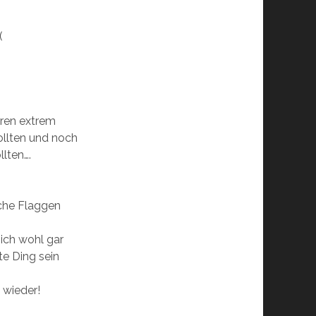
(
ren extrem
ollten und noch
llten….
sche Flaggen
sich wohl gar
te Ding sein
 wieder!