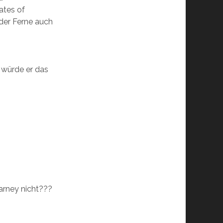
ates of
 der Ferne auch
 würde er das
arney nicht???