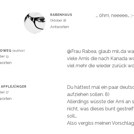
… öhm, neeeee… ;-
RABENHAUS
Oktober 16
Antworten
@Frau Rabea, glaub mir…da wa
NDWEG
ber 13
viele Amis die nach Kanada w
worten
viel mehr die wieder zurück wo
Du hättest mal ein paar deut
 APPLEJÜNGER
ber 17
aufziehen sollen. 8)
worten
Allerdings wüsste der Ami an 
nicht, was dieses bunt gestreif
soll…
Also vergiss meinen Vorschlag