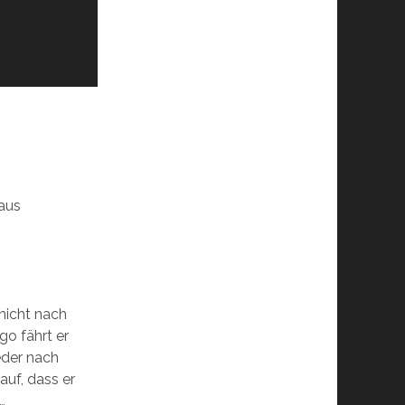
 aus
 nicht nach
go fährt er
eder nach
auf, dass er
…