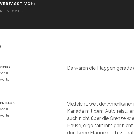
VERFASST VON:
MENDWEG
E
Da waren die Flaggen gerade
NWIRR
ber 11
worten
Vielleicht, weil der Amerikaner
BENHAUS
ber 11
Kanada mit dem Auto reist… er
worten
auch nicht über die Grenze wi
Hause, ergo fällt ihm gar nicht 
dort keine Flaggen gehisst hat