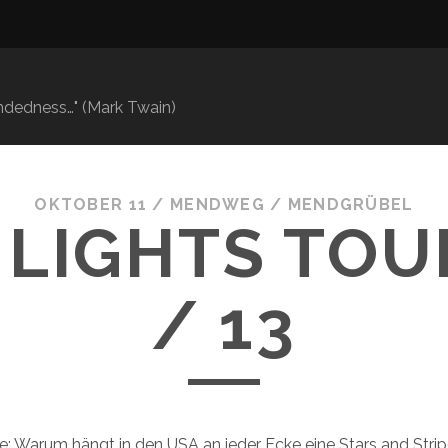
mindedness…" (Mark Twain)
OKTOBER 11
/
MENDWEG
/
MENDGRÜBEL
LIGHTS TOU
/ 13
: Warum hängt in den USA an jeder Ecke eine Stars and Stri