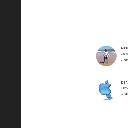
ME
Okto
Ant
DER
Okto
Ant