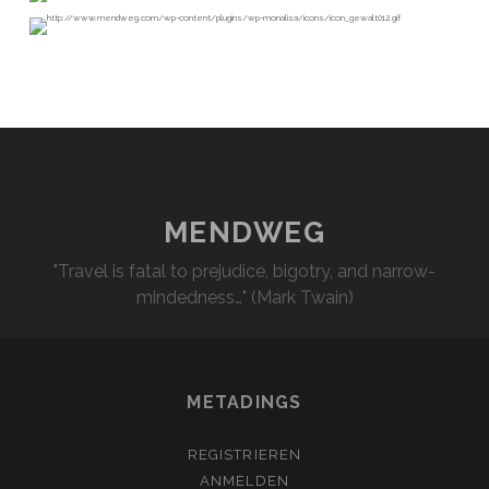
MENDWEG
"Travel is fatal to prejudice, bigotry, and narrow-
mindedness…" (Mark Twain)
METADINGS
REGISTRIEREN
ANMELDEN