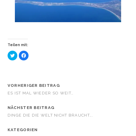
Teilen mit:
K
K
l
l
i
i
c
c
k
k
,
,
u
u
m
m
ü
a
VORHERIGER BEITRAG
b
u
e
f
ES IST MAL WIEDER SO WEIT…
r
F
T
a
w
c
i
e
NÄCHSTER BEITRAG
t
b
t
o
DINGE DIE DIE WELT NICHT BRAUCHT….
e
o
r
k
z
z
u
u
KATEGORIEN
t
t
e
e