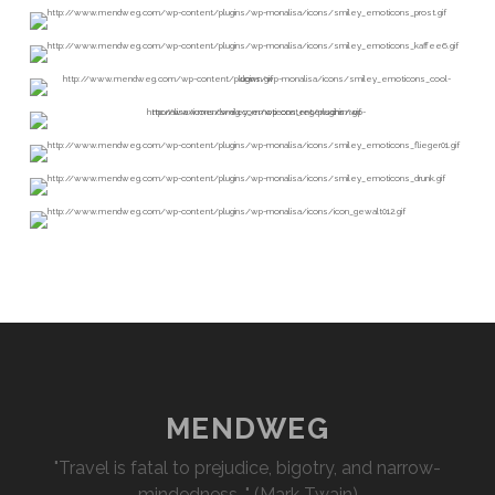
MENDWEG
"Travel is fatal to prejudice, bigotry, and narrow-
mindedness…" (Mark Twain)