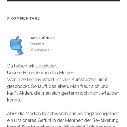
e
e
n
n
s
s
t
t
e
e
7 KOMMENTARE
r
r
g
g
e
e
ö
ö
f
f
f
f
APPLEJÜNGER
n
n
e
e
August 5
t
t
)
)
Antworten
Da haben wir sie wieder…
Unsere Freunde von den Medien…
Wer in Aktien investiert, ist von Kursstürzen nicht
geschockt. So läuft das eben. Man freut sich und
kauft Aktien, die man sich gestern noch nicht erlauben
konnte.
Aber die Medien beschwören aus Schlagzeilengeilheit
ein unsicheres Gefühl in der Mehrheit der Bevölkerung