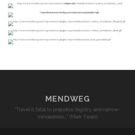
MENDWEG
"Travel is fatal to prejudice, bigotry, and narrow-
mindedness…" (Mark Twain)