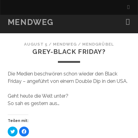
MENDWEG
AUGUST 5
/
MENDWEG
/
MENDGRÜBEL
GREY-BLACK FRIDAY?
Die Medien beschwören schon wieder den Black
Friday – angeführt von einem Double Dip in den USA.
Geht heute die Welt unter?
So sah es gestern aus…
Teilen mit:
K
K
l
l
i
i