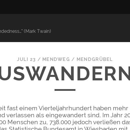
mindedness…" (Mark Twain)
JULI 23
/
MENDWEG
/
MENDGRÜBEL
USWANDER
eit fast einem Vierteljahrhundert haben meh
d verlassen als eingewandert sind. Im Jahr 
00 Menschen zu, 738.000 jedoch verließen da
 das Statistische Bundesamt in Wiesbaden mit.