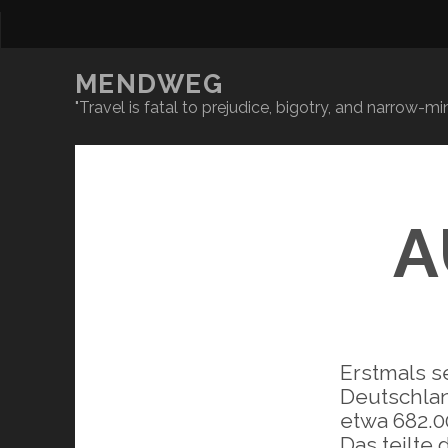
MENDWEG
"Travel is fatal to prejudice, bigotry, and narrow-
A
Erstmals s
Deutschlan
etwa 682.0
Das teilte