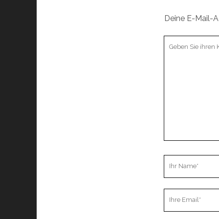
)
)
Deine E-Mail-Ad
Ihr
Kommentar
Ihr
Name
Ihre
Email