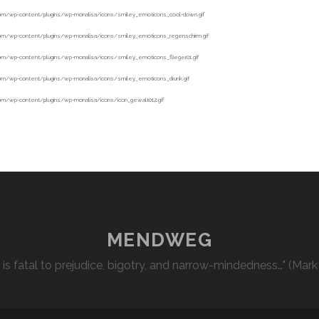
MENDWEG
l is fatal to prejudice, bigotry, and narrow-mindedness…" (Mark