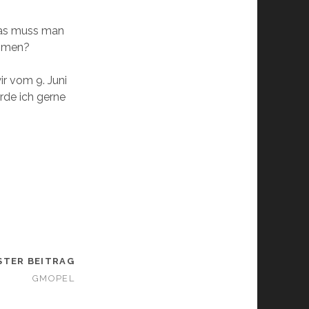
 was muss man
ommen?
r vom 9. Juni
rde ich gerne
STER BEITRAG
GMOPEL