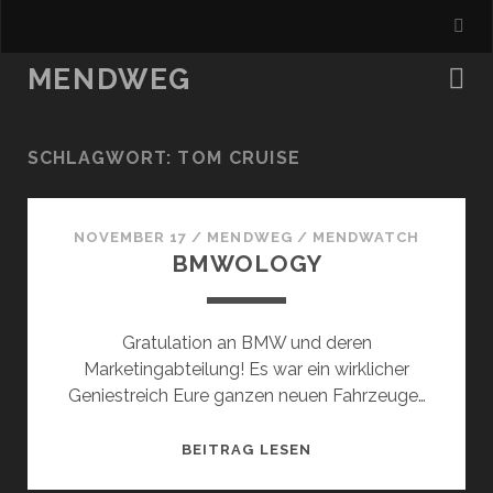
MENDWEG
SCHLAGWORT:
TOM CRUISE
NOVEMBER 17
/
MENDWEG
/
MENDWATCH
BMWOLOGY
Gratulation an BMW und deren
Marketingabteilung! Es war ein wirklicher
Geniestreich Eure ganzen neuen Fahrzeuge…
BMWOLOGY
BEITRAG LESEN