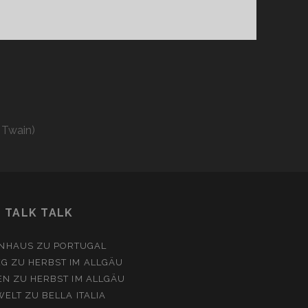
 Twain)
TALK TALK
NHAUS
ZU
PORTUGAL
EG
ZU
HERBST IM ALLGÄU
EN
ZU
HERBST IM ALLGÄU
WELT
ZU
BELLA ITALIA