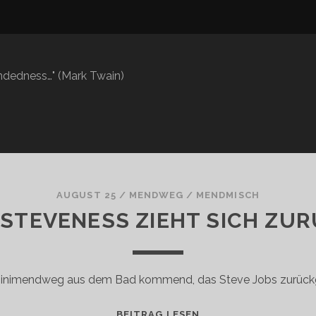
mindedness…" (Mark Twain)
AUGUST 25
/
MENDWEG
/
MENDMISCH
 STEVENESS ZIEHT SICH ZU
inimendweg aus dem Bad kommend, das Steve Jobs zurückge
HIS
BEITRAG LESEN