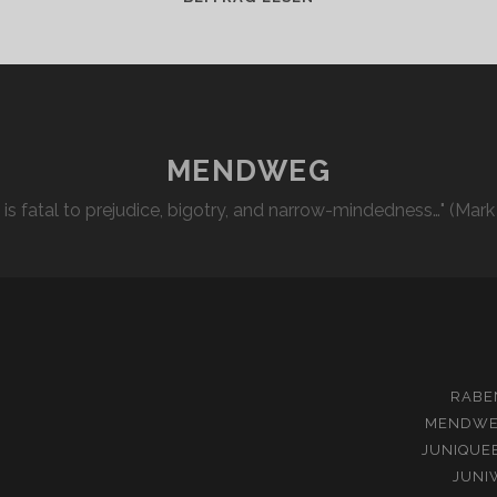
STEVENESS
ZIEHT
SICH
ZURÜCK
MENDWEG
l is fatal to prejudice, bigotry, and narrow-mindedness…" (Mark
RABE
MENDW
JUNIQUE
JUNI