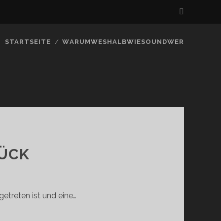
STARTSEITE
WARUMWESHALBWIESOUNDWER
RÜCK
treten ist und eine…