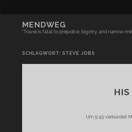
MENDWEG
"Travel is fatal to prejudice, bigotry, and narrow-
SCHLAGWORT:
STEVE JOBS
HIS
Um 5:45 verkündet M