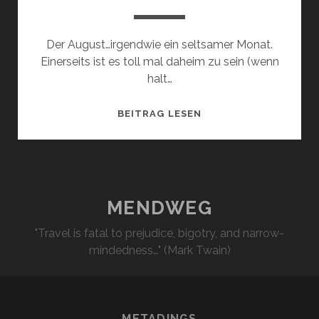
Der August…irgendwie ein seltsamer Monat.
Einerseits ist es toll mal daheim zu sein (wenn
halt…
ANLAUF
BEITRAG LESEN
HOLEN
MENDWEG
"Travel is fatal to prejudice, bigotry, and narrow-
mindedness…" (Mark Twain)
METADINGS