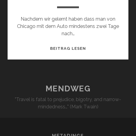
Nachdem wir gelernt haben dass man von
Chicago mit dem Auto mindestens zwei Tage
nach…
VOM
BEITRAG LESEN
REGEN
IN…
MENDWEG
"Travel is fatal to prejudice, bigotry, and narrow-
mindedness…" (Mark Twain)
METADINGS