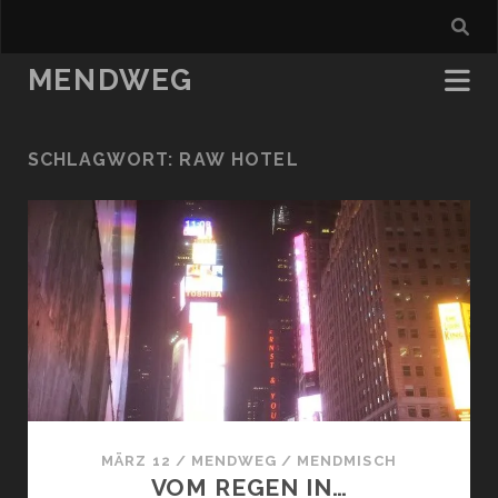
MENDWEG
SCHLAGWORT:
RAW HOTEL
MÄRZ 12
/
MENDWEG
/
MENDMISCH
VOM REGEN IN…