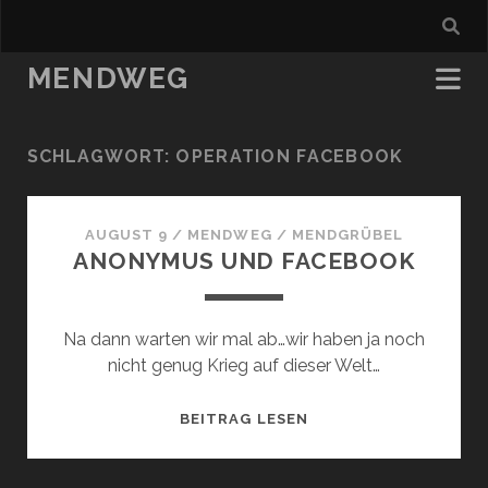
MENDWEG
SCHLAGWORT:
OPERATION FACEBOOK
AUGUST 9
/
MENDWEG
/
MENDGRÜBEL
ANONYMUS UND FACEBOOK
Na dann warten wir mal ab…wir haben ja noch
nicht genug Krieg auf dieser Welt…
ANONYMUS
BEITRAG LESEN
UND
FACEBOOK