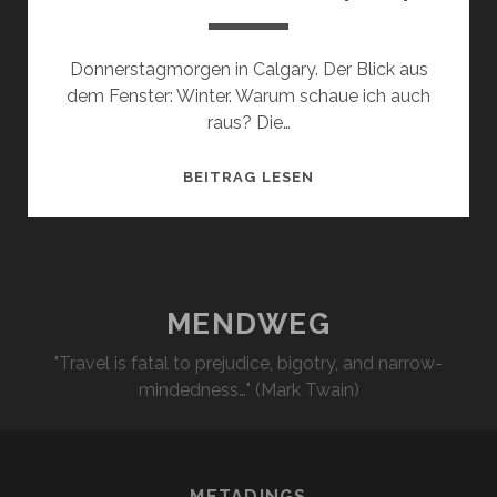
Donnerstagmorgen in Calgary. Der Blick aus
dem Fenster: Winter. Warum schaue ich auch
raus? Die…
ZICKZACK-
BEITRAG LESEN
TOUR
2014
/
14
MENDWEG
"Travel is fatal to prejudice, bigotry, and narrow-
mindedness…" (Mark Twain)
METADINGS