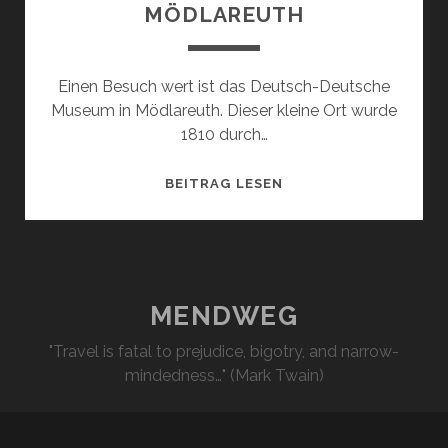
MÖDLAREUTH
Einen Besuch wert ist das Deutsch-Deutsche
Museum in Mödlareuth. Dieser kleine Ort wurde
1810 durch…
SOMMERREISE
BEITRAG LESEN
NACH
DRESDEN:
MÖDLAREUTH
MENDWEG
"Travel is fatal to prejudice, bigotry, and narrow-
mindedness…" (Mark Twain)