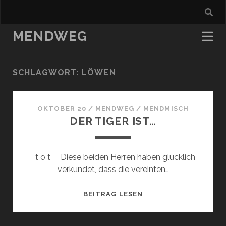
MENDWEG
SCHLAGWORT:
LÖWEN
OKTOBER 20
/
MENDWEG
/
MENDMISCH
DER TIGER IST…
t o t Diese beiden Herren haben glücklich
verkündet, dass die vereinten…
DER
BEITRAG LESEN
TIGER
IST…