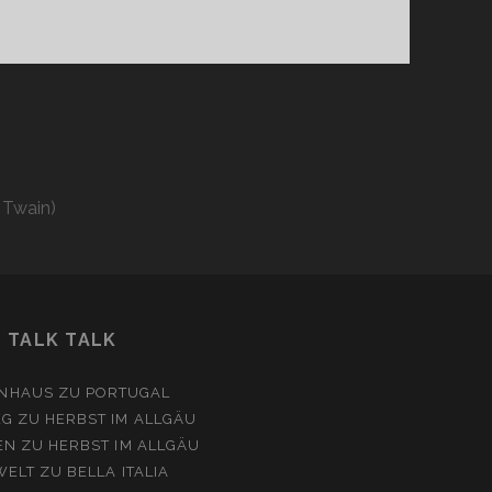
 Twain)
TALK TALK
NHAUS
ZU
PORTUGAL
EG
ZU
HERBST IM ALLGÄU
EN
ZU
HERBST IM ALLGÄU
WELT
ZU
BELLA ITALIA