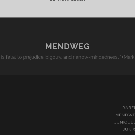
MENDWEG
l is fatal to prejudice, bigotry, and narrow-mindedness…" (Mark
RABE
MENDW
JUNIQUE
JUNI