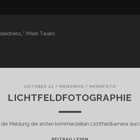
mindedness…" (Mark Twain)
OKTOBER 22
/
MENDWEG
/
MENDFOTO
LICHTFELDFOTOGRAPHIE
t die Meldung der ersten kommerziellen Lichtfeldkamera durch
LICHTFELDFOTOGRAP
BEITRAG LESEN