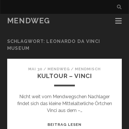
MENDWEG
SCHLAGWORT:
LEONARDO DA VINCI
MUSEUM
MAI 30
/
MENDWEG
/
MENDMISCH
KULTOUR – VINCI
Nicht weit vom Mendwegschen Nachlager
findet sich das kleine Mittelalterliche Örtchen
Vinci aus dem –…
KULTOUR
BEITRAG LESEN