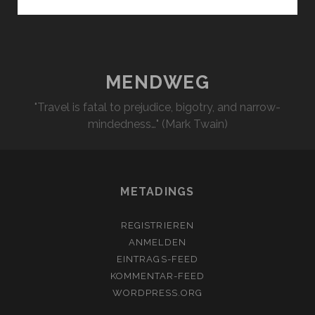
–
VINCI
MENDWEG
"Travel is fatal to prejudice, bigotry, and narrow-
mindedness…" (Mark Twain)
METADINGS
REGISTRIEREN
ANMELDEN
EINTRAGS-FEED
KOMMENTAR-FEED
WORDPRESS.ORG