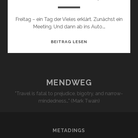
Freitag – ein Tag der Vieles erklärt. Zunächst ein
Meeting. Und dann ab ins Auto.…
ZICKZACK-
BEITRAG LESEN
TOUR
2014
/
8
MENDWEG
"Travel is fatal to prejudice, bigotry, and narrow-
mindedness…" (Mark Twain)
METADINGS