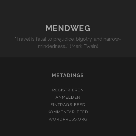
PARKWAY
MENDWEG
"Travel is fatal to prejudice, bigotry, and narrow-
mindedness…" (Mark Twain)
METADINGS
REGISTRIEREN
ANMELDEN
EINTRAGS-FEED
KOMMENTAR-FEED
WORDPRESS.ORG