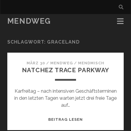
MENDWEG
SCHLAGWORT:
GRACELAND
MÄRZ 30
/
MENDWEG
/
MENDMISCH
NATCHEZ TRACE PARKWAY
Karfreitag – nach intensiven Geschäftsterminen
in den letzten Tagen warten jetzt drei freie Tage
auf…
NATCHEZ
BEITRAG LESEN
TRACE