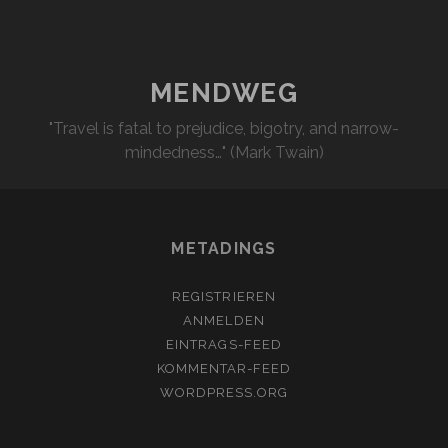
REICHEN
MÄNNERN
UND
PRÄSIDENTEN
MENDWEG
"Travel is fatal to prejudice, bigotry, and narrow-
mindedness…" (Mark Twain)
METADINGS
REGISTRIEREN
ANMELDEN
EINTRAGS-FEED
KOMMENTAR-FEED
WORDPRESS.ORG