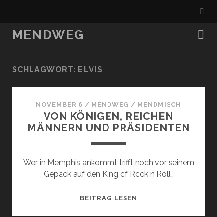
MENDWEG
SCHLAGWORT:
ELVIS
NOVEMBER 6
/
MENDWEG
/
MENDMISCH
VON KÖNIGEN, REICHEN
MÄNNERN UND PRÄSIDENTEN
Wer in Memphis ankommt trifft noch vor seinem
Gepäck auf den King of Rock´n Roll…
VON
BEITRAG LESEN
KÖNIGEN,