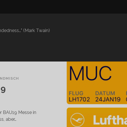
mindedness…" (Mark Twain)
NDMISCH
19
er BAU19 Messe in
s, aber…