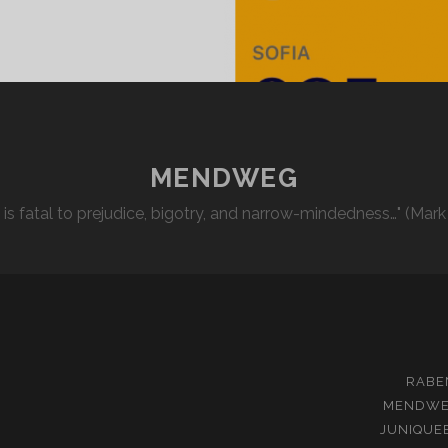
OFIA
1/19
MENDWEG
l is fatal to prejudice, bigotry, and narrow-mindedness…" (Mark
RABE
MENDW
JUNIQUE