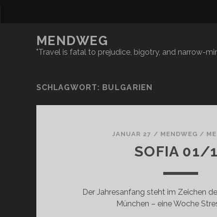
MENDWEG
"Travel is fatal to prejudice, bigotry, and narrow-
SCHLAGWORT:
BULGARIEN
JANUAR 27
/
MENDWEG
/
ME
SOFIA 01/
Der Jahresanfang steht im Zeichen d
München – eine Woche Stres