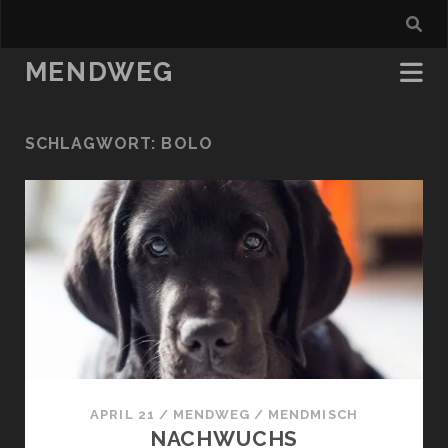
MENDWEG
SCHLAGWORT:
BOLO
APRIL 21
/
MENDWEG
/
MENDMISCH
NACHWUCHS