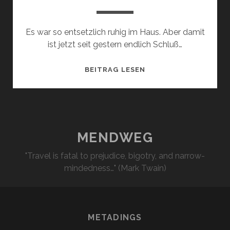
Es war so entsetzlich ruhig im Haus. Aber damit
ist jetzt seit gestern endlich Schluß…
NACHWUCHS
BEITRAG LESEN
MENDWEG
"Travel is fatal to prejudice, bigotry, and narrow-
mindedness…" (Mark Twain)
METADINGS