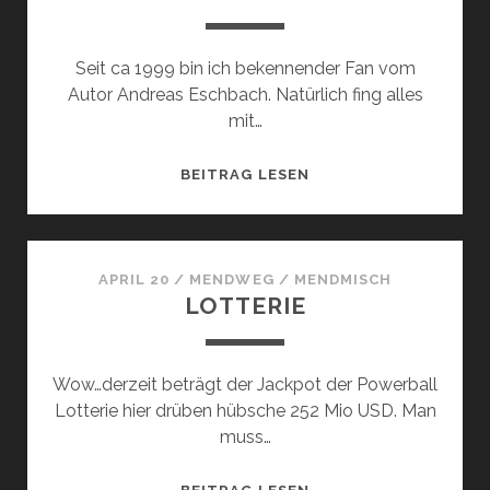
Seit ca 1999 bin ich bekennender Fan vom
Autor Andreas Eschbach. Natürlich fing alles
mit…
JESUS
BEITRAG LESEN
IS
BACK
APRIL 20
/
MENDWEG
/
MENDMISCH
LOTTERIE
Wow…derzeit beträgt der Jackpot der Powerball
Lotterie hier drüben hübsche 252 Mio USD. Man
muss…
LOTTERIE