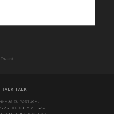
 Twain)
TALK TALK
NHAUS
ZU
PORTUGAL
EG
ZU
HERBST IM ALLGÄU
EN
ZU
HERBST IM ALLGÄU