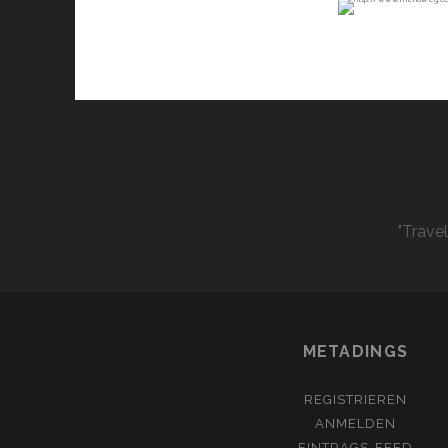
"Trave
METADINGS
REGISTRIEREN
ANMELDEN
EINTRAGS-FEED