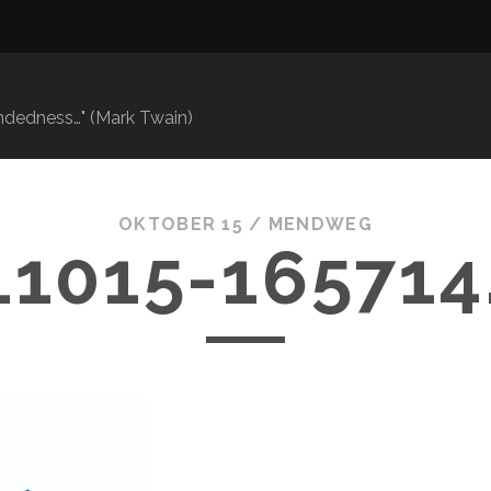
mindedness…" (Mark Twain)
OKTOBER 15 /
MENDWEG
11015-165714