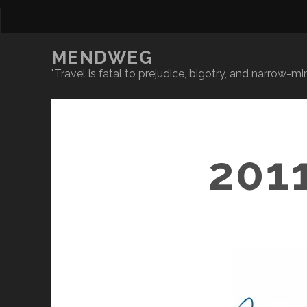
MENDWEG
"Travel is fatal to prejudice, bigotry, and narrow-
201