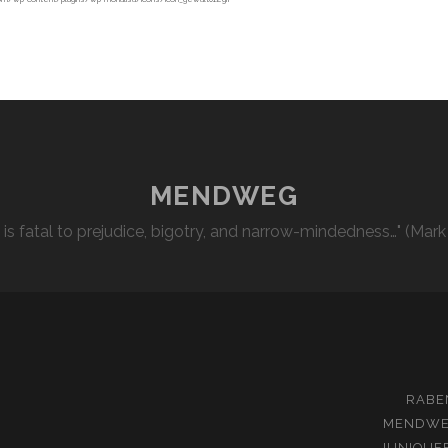
MENDWEG
l is fatal to prejudice, bigotry, and narrow-mindedness…" (Mark
RABE
MENDW
JUNIQUE