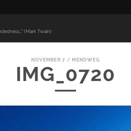
mindedness…" (Mark Twain)
NOVEMBER 7 /
MENDWEG
IMG_0720