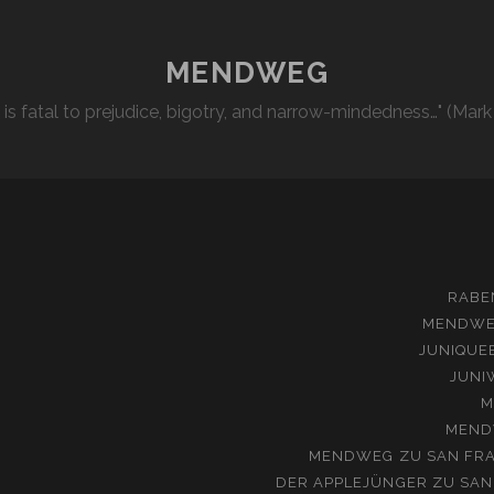
MENDWEG
l is fatal to prejudice, bigotry, and narrow-mindedness…" (Mark
RABE
MENDW
JUNIQUE
JUNI
M
MEND
MENDWEG
ZU
SAN FRA
DER APPLEJÜNGER
ZU
SAN