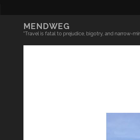
MENDWEG
"Travel is fatal to prejudice, bigotry, and narrow-