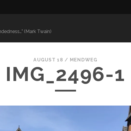
mindedness…" (Mark Twain)
AUGUST 18 /
MENDWEG
IMG_2496-1