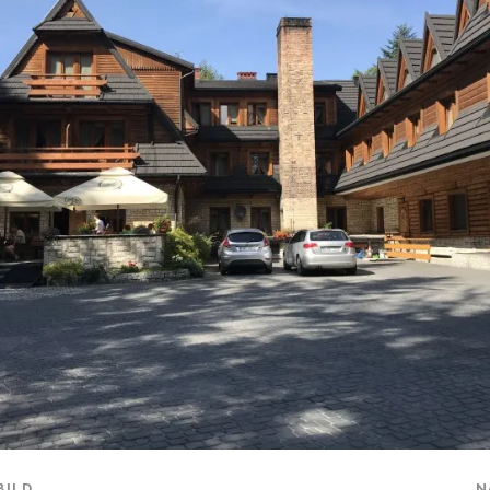
BILD
N