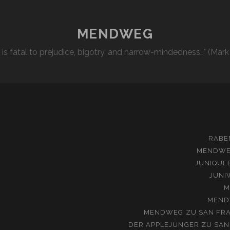
MENDWEG
l is fatal to prejudice, bigotry, and narrow-mindedness…" (Mark
RABE
MENDW
JUNIQUE
JUNI
M
MEND
MENDWEG
ZU
SAN FRA
DER APPLEJÜNGER
ZU
SAN