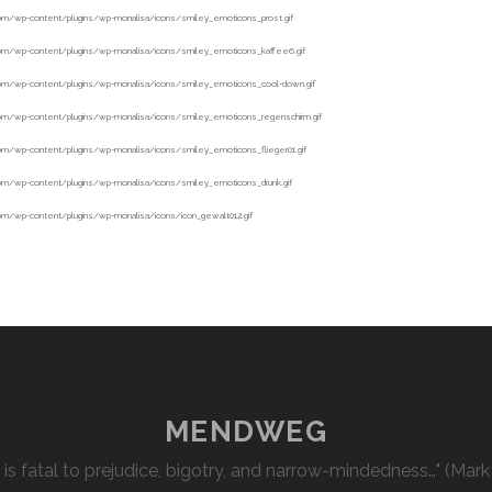
MENDWEG
l is fatal to prejudice, bigotry, and narrow-mindedness…" (Mark