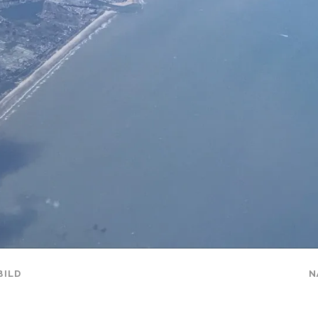
BILD
N