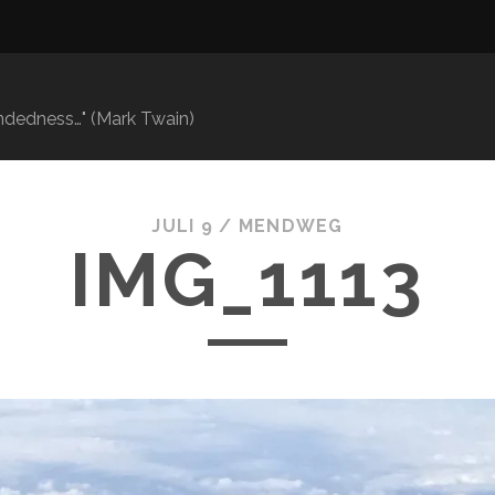
mindedness…" (Mark Twain)
JULI 9 /
MENDWEG
IMG_1113