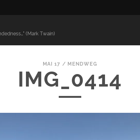
mindedness…" (Mark Twain)
MAI 17 /
MENDWEG
IMG_0414