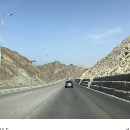
BILD
N