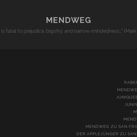
MENDWEG
l is fatal to prejudice, bigotry, and narrow-mindedness…" (Mark
RABE
MENDW
JUNIQUE
JUNI
M
MEND
MENDWEG
ZU
SAN FRA
DER APPLEJÜNGER
ZU
SAN