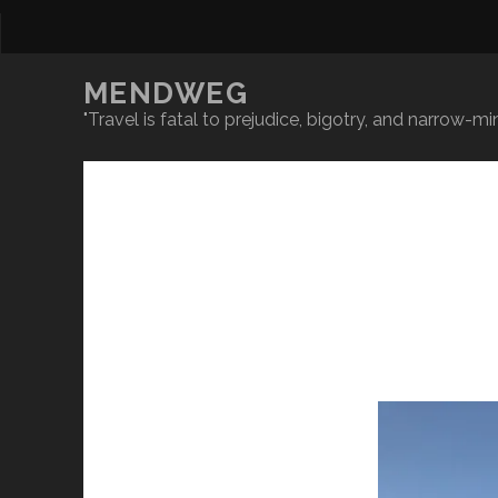
MENDWEG
"Travel is fatal to prejudice, bigotry, and narrow-