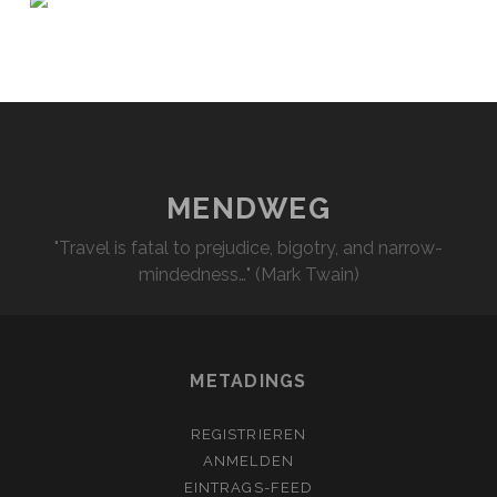
MENDWEG
"Travel is fatal to prejudice, bigotry, and narrow-
mindedness…" (Mark Twain)
METADINGS
REGISTRIEREN
ANMELDEN
EINTRAGS-FEED