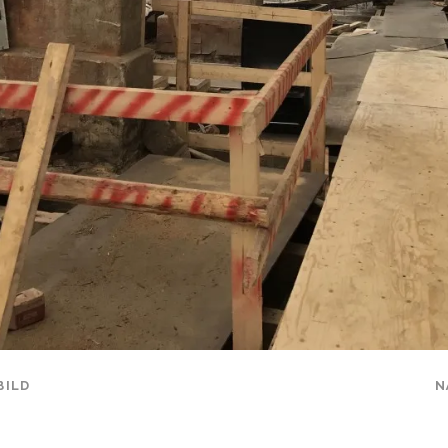
BILD
N