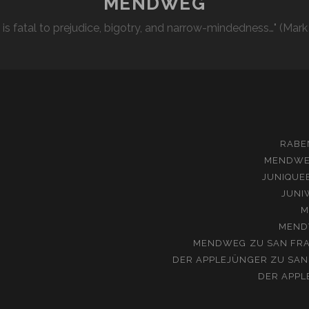
MENDWEG
l is fatal to prejudice, bigotry, and narrow-mindedness…" (Mark
RABE
MENDW
JUNIQUE
JUNI
M
MEND
MENDWEG
ZU
SAN FRA
DER APPLEJÜNGER
ZU
SAN
DER APPL