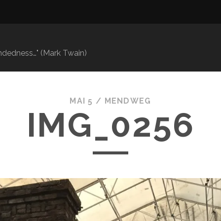
mindedness…" (Mark Twain)
MAI 5 /
MENDWEG
IMG_0256