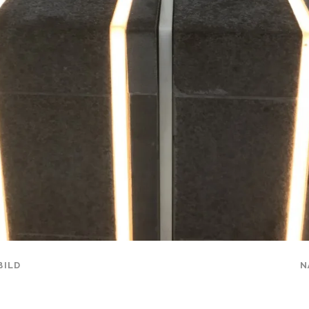
BILD
N