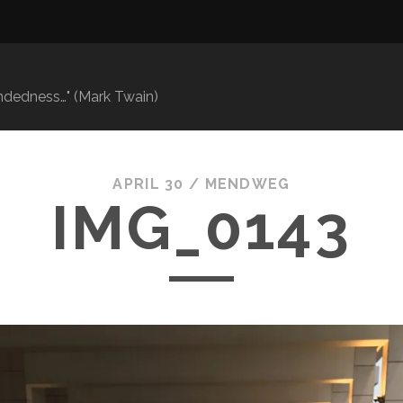
mindedness…" (Mark Twain)
APRIL 30 /
MENDWEG
IMG_0143