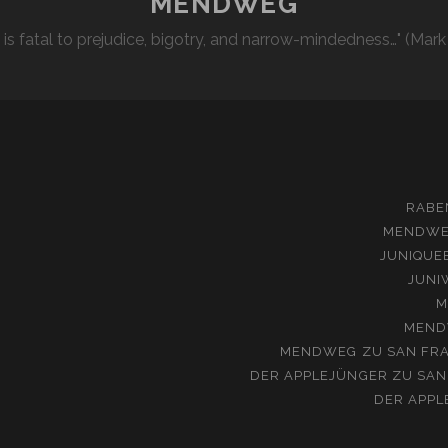
MENDWEG
l is fatal to prejudice, bigotry, and narrow-mindedness…" (Mark
RABE
MENDW
JUNIQUE
JUNI
M
MEND
MENDWEG
ZU
SAN FRA
DER APPLEJÜNGER
ZU
SAN
DER APPL