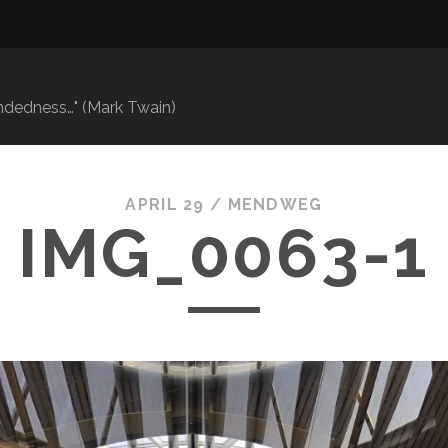
mindedness…" (Mark Twain)
APRIL 29 /
MENDWEG
IMG_0063-1