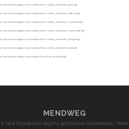
MENDWEG
l is fatal to prejudice, bigotry, and narrow-mindedness…" (Mark