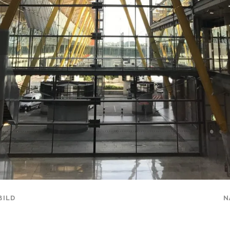
BILD
N