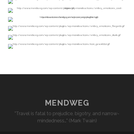
MENDWEG
"Travel is fatal to prejudice, bigotry, and narrow-
mindedness…" (Mark Twain)