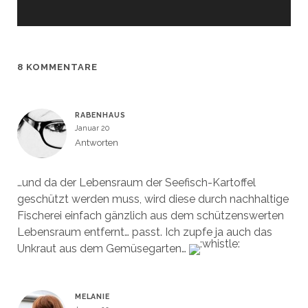
e
e
m
m
F
F
e
e
n
n
s
s
t
t
e
e
8 KOMMENTARE
r
r
g
g
e
e
ö
ö
f
f
f
f
RABENHAUS
n
n
e
e
Januar 20
t
t
)
)
Antworten
…und da der Lebensraum der Seefisch-Kartoffel
geschützt werden muss, wird diese durch nachhaltige
Fischerei einfach gänzlich aus dem schützenswerten
Lebensraum entfernt… passt. Ich zupfe ja auch das
Unkraut aus dem Gemüsegarten…
MELANIE