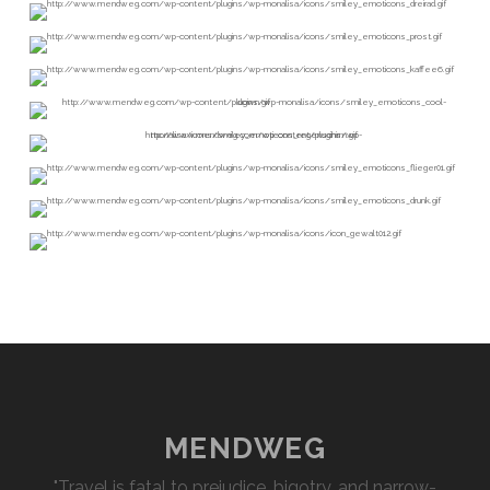
MENDWEG
"Travel is fatal to prejudice, bigotry, and narrow-