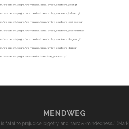
MENDWEG
l is fatal to prejudice, bigotry, and narrow-mindedness…" (Mark