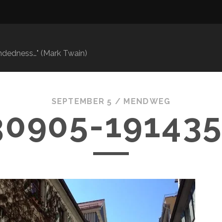
mindedness…" (Mark Twain)
SEPTEMBER 5 /
MENDWEG
30905-191435