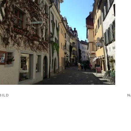
BILD
N